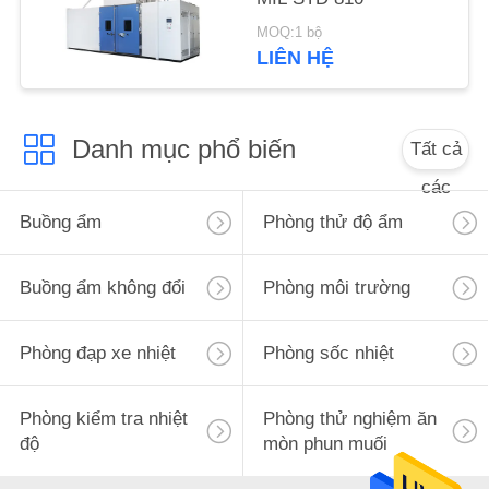
PRIVACY
MOQ:1 bộ
POLICY
LIÊN HỆ
Danh mục phổ biến
Tất cả
các
Buồng ẩm
Phòng thử độ ẩm
Buồng ẩm không đổi
Phòng môi trường
Phòng đạp xe nhiệt
Phòng sốc nhiệt
Phòng kiểm tra nhiệt
Phòng thử nghiệm ăn
độ
mòn phun muối