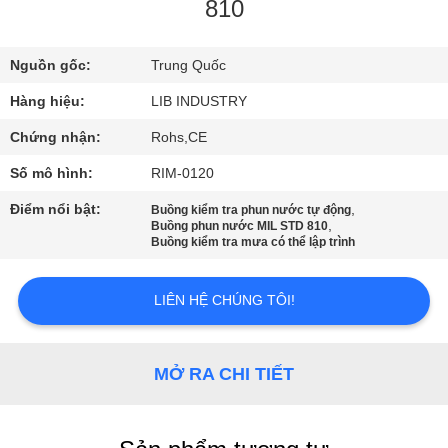
THAM
810
QUAN
Nguồn gốc:
Trung Quốc
NHÀ
Hàng hiệu:
LIB INDUSTRY
MÁY
Chứng nhận:
Rohs,CE
KIỂM
Số mô hình:
RIM-0120
SOÁT
Điểm nổi bật:
,
Buồng kiểm tra phun nước tự động
,
Buồng phun nước MIL STD 810
CHẤT
Buồng kiểm tra mưa có thể lập trình
LƯỢNG
LIÊN HỆ CHÚNG TÔI!
LIÊN
HỆ
MỞ RA CHI TIẾT
CHÚNG
TÔI