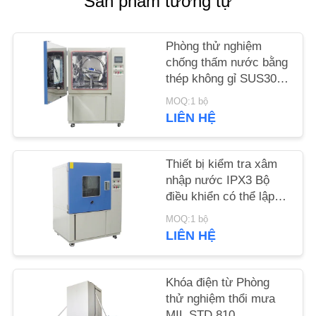
Sản phẩm tương tự
TIN
Phòng thử nghiệm
TỨC
chống thấm nước bằng
thép không gỉ SUS304
Tuần hoàn nước IPX4
YÊU
MOQ:1 bộ
LIÊN HỆ
CẦU
BÁO
Thiết bị kiểm tra xâm
GIÁ
nhập nước IPX3 Bộ
điều khiển có thể lập
SƠ
trình
MOQ:1 bộ
ĐỒ
LIÊN HỆ
TRANG
WEB
Khóa điện từ Phòng
thử nghiệm thổi mưa
MIL STD 810