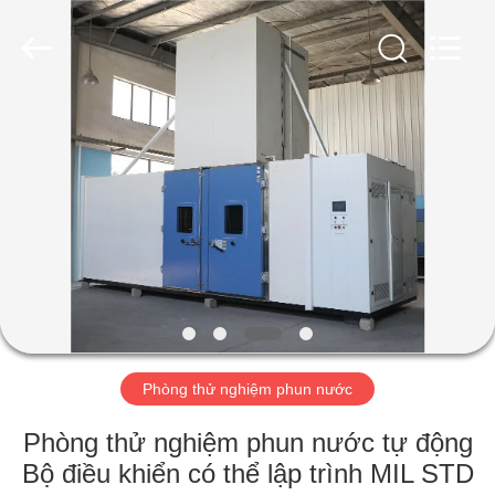
Xi'An
LIB
Environmental
Simulation
Industry.
All
Rights
Reserved.
TRANG
CHỦ
CÁC
SẢN
PHẨM
VỀ
Phòng thử nghiệm phun nước
CHÚNG
TÔI
Phòng thử nghiệm phun nước tự động
Bộ điều khiển có thể lập trình MIL STD