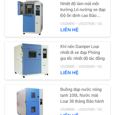
Nhiệt độ làm mát môi
trường Lò nướng xe đạp
Phòng thử Ozone
Độ ổn định cao Bảo
hành 3 năm
USD6800 ~ USD37000 / SET MOQ:1 tập
LIÊN HỆ
Khí nén Damper Loại
nhiệt đi xe đạp Phòng
24
gia tốc nhiệt độ tác động
USD8900 ~ USD35000 / SET MOQ:1 tập
Lò sấy công nghiệp
LIÊN HỆ
Buồng đạp nước nóng
lạnh 100L Nước mát
Loại 36 tháng Bảo hành
19
USD9000 ~ USD37000 / SET MOQ:1 tập