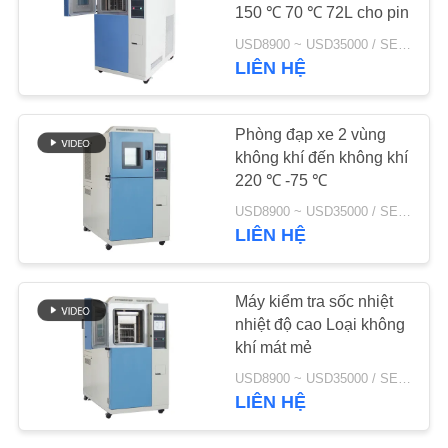
150 ℃ 70 ℃ 72L cho pin
TIN
USD8900 ~ USD35000 / SET MOQ:1 bộ
LIÊN HỆ
39
TỨC
Phòng đạp xe nhiệt
Phòng đạp xe 2 vùng
YÊU
không khí đến không khí
CẦU
220 ℃ -75 ℃
BÁO
USD8900 ~ USD35000 / SET MOQ:1 bộ
LIÊN HỆ
GIÁ
9
SƠ
Máy kiểm tra sốc nhiệt
nhiệt độ cao Loại không
ĐỒ
Phòng sốc nhiệt
khí mát mẻ
TRANG
USD8900 ~ USD35000 / SET MOQ:1 bộ
WEB
LIÊN HỆ