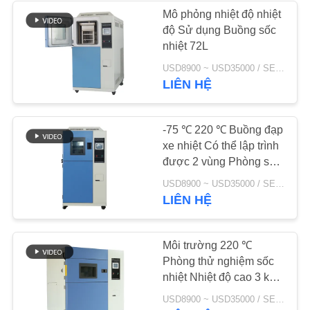
PRIVACY
Mô phỏng nhiệt độ nhiệt
độ Sử dụng Buồng sốc
POLICY
10
nhiệt 72L
Phòng kiểm tra
USD8900 ~ USD35000 / SET MOQ:1 bộ
LIÊN HỆ
nhiệt độ
-75 ℃ 220 ℃ Buồng đạp
xe nhiệt Có thể lập trình
được 2 vùng Phòng sốc
nhiệt
84
USD8900 ~ USD35000 / SET MOQ:1 bộ
LIÊN HỆ
Phòng thử nghiệm
ăn mòn phun muối
Môi trường 220 ℃
Phòng thử nghiệm sốc
nhiệt Nhiệt độ cao 3 khu
vực
USD8900 ~ USD35000 / SET MOQ:1 bộ