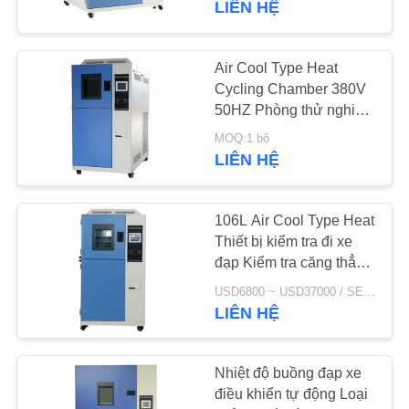
LIÊN HỆ
56
Phòng thử nghiệm
Air Cool Type Heat
Cycling Chamber 380V
xenon
50HZ Phòng thử nghiệm
sốc nhiệt
MOQ:1 bộ
LIÊN HỆ
106L Air Cool Type Heat
54
Thiết bị kiểm tra đi xe
Phòng thử nghiệm
đạp Kiểm tra căng thẳng
môi trường
thời tiết UV
USD6800 ~ USD37000 / SET MOQ:1 tập
LIÊN HỆ
Nhiệt độ buồng đạp xe
điều khiển tự động Loại