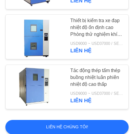
LIÊN HỆ
Đi bộ trong phòng
môi trường
Thiết bị kiểm tra xe đạp
nhiệt độ ổn định cao
Phòng thử nghiệm khí
hậu 380V 50HZ
USD9000 ~ USD37000 / SET MOQ:1 tập
LIÊN HỆ
16
SO2 H2S CO2
Tác động thép tấm thép
buồng nhiệt luân phiên
Phòng thử nghiệm
nhiệt độ cao thấp
khí độc hại
USD9000 ~ USD37000 / SET MOQ:1 tập
LIÊN HỆ
LIÊN HỆ CHÚNG TÔI!