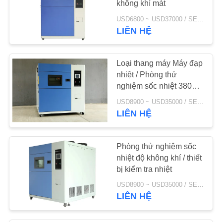
không khí mát
67
USD6800 ~ USD37000 / SET MOQ:1 tập
Cát và bụi kiểm tra
LIÊN HỆ
buồng
Loại thang máy Máy đạp
nhiệt / Phòng thử
nghiệm sốc nhiệt 380V
50HZ
USD8900 ~ USD35000 / SET MOQ:1 tập
LIÊN HỆ
101
Phòng thử nghiệm
Phòng thử nghiệm sốc
phun nước
nhiệt độ không khí / thiết
bị kiểm tra nhiệt
USD8900 ~ USD35000 / SET MOQ:1 tập
LIÊN HỆ
34