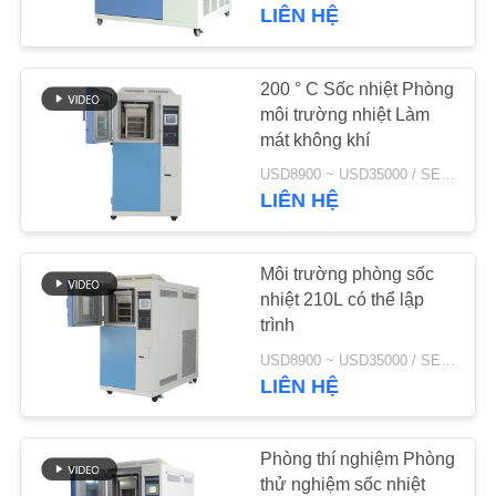
THAM
LIÊN HỆ
QUAN
NHÀ
200 ° C Sốc nhiệt Phòng
51
MÁY
môi trường nhiệt Làm
Buồng ẩm không
mát không khí
đổi
USD8900 ~ USD35000 / SET MOQ:1 bộ
KIỂM
LIÊN HỆ
SOÁT
CHẤT
Môi trường phòng sốc
LƯỢNG
nhiệt 210L có thể lập
trình
45
USD8900 ~ USD35000 / SET MOQ:1 bộ
LIÊN
LIÊN HỆ
Phòng môi trường
HỆ
CHÚNG
Phòng thí nghiệm Phòng
TÔI
thử nghiệm sốc nhiệt