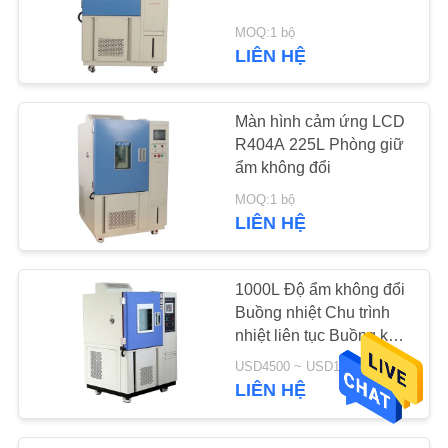
MOQ:1 bộ
LIÊN HỆ
Màn hình cảm ứng LCD
R404A 225L Phòng giữ
ẩm không đổi
MOQ:1 bộ
LIÊN HỆ
1000L Độ ẩm không đổi
Buồng nhiệt Chu trình
nhiệt liên tục Buồng khí
hậu IEC60068
USD4500 ~ USD19000 / SET MOQ:1 tập
LIÊN HỆ