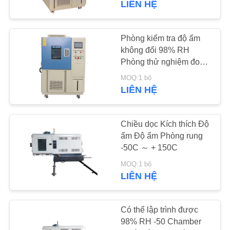
LIÊN HỆ
56
Phòng thử nghiệm
Phòng kiểm tra độ ẩm
không đổi 98% RH
xenon
Phòng thử nghiệm đo
tâm lý môi trường
MOQ:1 bộ
LIÊN HỆ
Chiều dọc Kích thích Độ
54
ẩm Độ ẩm Phòng rung
Phòng thử nghiệm
-50C ～ + 150C
thời tiết UV
MOQ:1 bộ
LIÊN HỆ
Có thể lập trình được
98% RH -50 Chamber