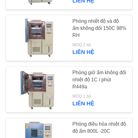
LIÊN HỆ
Đi bộ trong phòng
môi trường
Phòng nhiệt độ và độ
ẩm không đổi 150C 98%
RH
MOQ:1 bộ
LIÊN HỆ
16
SO2 H2S CO2
Phòng giữ ẩm không đổi
nhiệt độ 1C / phút
Phòng thử nghiệm
R449a
khí độc hại
MOQ:1 bộ
LIÊN HỆ
Phòng điều hòa nhiệt độ
độ ẩm 800L -20C