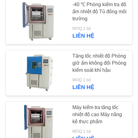
-40 ℃ Phòng kiểm tra độ
ẩm nhiệt độ Tủ đông môi
Phòng thử Ozone
trường
MOQ:1 bộ
LIÊN HỆ
Tăng tốc nhiệt độ Phòng
giữ ẩm không đổi Phòng
24
kiểm soát khí hậu
MOQ:1 bộ
Lò sấy công nghiệp
LIÊN HỆ
Máy kiểm tra tăng tốc
nhiệt độ cao Máy nâng
kệ thực phẩm
19
MOQ:1 bộ