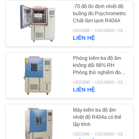
PRIVACY
-70 độ ổn định nhiệt độ
buồng đo Psychrometric
POLICY
10
Chất làm lạnh R404A
Phòng kiểm tra
USD2890 ~ USD19860 / SET MOQ:1 bộ
LIÊN HỆ
nhiệt độ
Phòng kiểm tra độ ẩm
không đổi 98% RH
Phòng thử nghiệm đo
tâm lý môi trường
84
USD2890 ~ USD19860 / SET MOQ:1 bộ
LIÊN HỆ
Phòng thử nghiệm
ăn mòn phun muối
Máy kiểm tra độ ẩm
nhiệt độ R404a có thể
lập trình
USD2890 ~ USD19860 / SET MOQ:1 bộ