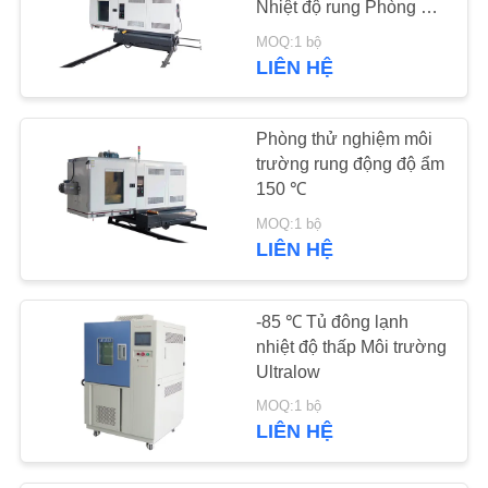
Nhiệt độ rung Phòng độ
67
ẩm
MOQ:1 bộ
Cát và bụi kiểm tra
LIÊN HỆ
buồng
Phòng thử nghiệm môi
trường rung động độ ẩm
150 ℃
MOQ:1 bộ
LIÊN HỆ
101
Phòng thử nghiệm
-85 ℃ Tủ đông lạnh
phun nước
nhiệt độ thấp Môi trường
Ultralow
MOQ:1 bộ
LIÊN HỆ
34