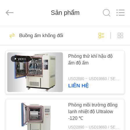
Xi'An
LIB
Environmental
Simulation
Sản phẩm
Industry.
All
Rights
Reserved.
TRANG
58
Buồng ẩm không đổi
CHỦ
Buồng ẩm
Phòng thử khí hậu độ
CÁC
ẩm độ ẩm
SẢN
PHẨM
USD2890 ~ USD19860 / SET MOQ:1 tập
LIÊN HỆ
56
VỀ
CHÚNG
Phòng môi trường đông
Phòng thử độ ẩm
lạnh nhiệt độ Ultralow
TÔI
-120 ℃
USD2890 ~ USD19860 / SET MOQ:1 bộ