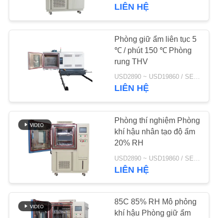
THAM
LIÊN HỆ
QUAN
NHÀ
Phòng giữ ẩm liên tục 5
51
MÁY
℃ / phút 150 ℃ Phòng
Buồng ẩm không
rung THV
đổi
USD2890 ~ USD19860 / SET MOQ:1 bộ
KIỂM
LIÊN HỆ
SOÁT
CHẤT
Phòng thí nghiệm Phòng
LƯỢNG
khí hậu nhân tạo độ ẩm
20% RH
45
USD2890 ~ USD19860 / SET MOQ:1 bộ
LIÊN
LIÊN HỆ
Phòng môi trường
HỆ
CHÚNG
85C 85% RH Mô phỏng
TÔI
khí hậu Phòng giữ ẩm