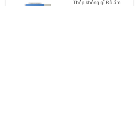
Thép không gỉ Độ ẩm
không đổi Buồng cao
Tốc độ nhanh Tốc độ
làm mát 5oC / phút
USD4500 ~ USD19000 / SET MOQ:1 tập
LIÊN HỆ
Bộ điều khiển lập trình
Buồng ẩm liên tục với
bánh xe di chuyển PU
USD2890 ~ USD19860 / SET MOQ:1 tập
LIÊN HỆ
Nhiệt độ không đổi nhỏ
Buồng độ ẩm Phòng thử
nghiệm môi trường cho
vật liệu
USD3000 ~ USD8000 / SET MOQ:1 tập
LIÊN HỆ