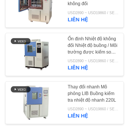
không đổi
TIN
USD2890 ~ USD19860 / SET MOQ:1 bộ
LIÊN HỆ
39
TỨC
Phòng đạp xe nhiệt
Ổn định Nhiệt độ không
YÊU
đổi Nhiệt độ buồng / Môi
CẦU
trường được kiểm soát
nhiệt độ
BÁO
USD2890 ~ USD19860 / SET MOQ:1 tập
LIÊN HỆ
GIÁ
9
SƠ
Thay đổi nhanh Mô
phỏng LIB Buồng kiểm
ĐỒ
Phòng sốc nhiệt
tra nhiệt độ nhanh 220L
TRANG
USD2890 ~ USD19860 / SET MOQ:1 bộ
WEB
LIÊN HỆ